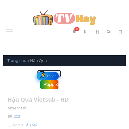
0
Menu
Trang chủ
»
Hậu Quả
Trailer
Tập phim
Xem phim
Hậu Quả Vietsub - HD
Aftermath
2021
Quốc gia:
Âu Mỹ