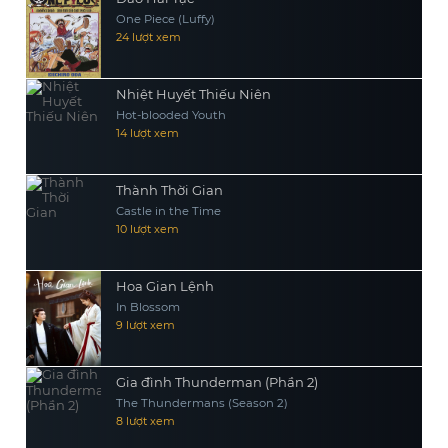
One Piece (Luffy)
24 lượt xem
Nhiệt Huyết Thiếu Niên
Hot-blooded Youth
14 lượt xem
Thành Thời Gian
Castle in the Time
10 lượt xem
Hoa Gian Lệnh
In Blossom
9 lượt xem
Gia đình Thunderman (Phần 2)
The Thundermans (Season 2)
8 lượt xem