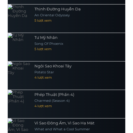
Thịnh Đường Huyễn Dạ
An Oriental Odyssey
5 lượt xem
Tư Mỹ Nhân
Song Of Phoenix
5 lượt xem
Ngôi Sao Khoai Tây
Potato Star
4 lượt xem
Phép Thuật (Phần 4)
Charmed (Season 4)
4 lượt xem
Vì Sao Đông Ấm, Vì Sao Hạ Mát
What and What a Cool Summer