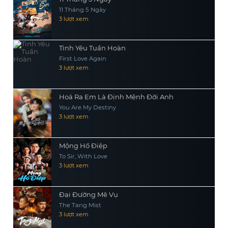
11 Tháng 5 Ngày
3 lượt xem
Tình Yêu Tuần Hoàn
First Love Again
3 lượt xem
Hoá Ra Em Là Định Mệnh Đời Anh
You Are My Destiny
3 lượt xem
Mộng Hồ Điệp
To Sir, With Love
3 lượt xem
Đại Đường Mê Vụ
The Tang Mist
3 lượt xem