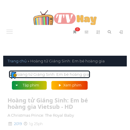
0
Menu
Trang chủ
»
Hoàng tử Giáng Sinh: Em bé hoàng gia
Tập phim
Xem phim
Hoàng tử Giáng Sinh: Em bé
hoàng gia Vietsub - HD
A Christmas Prince: The Royal Baby
2019
1g 25ph