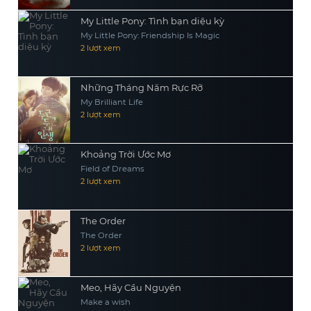
My Little Pony: Tình bạn diệu kỳ
My Little Pony: Friendship Is Magic
2 lượt xem
Những Tháng Năm Rực Rỡ
My Brilliant Life
2 lượt xem
Khoảng Trời Ước Mơ
Field of Dreams
2 lượt xem
The Order
The Order
2 lượt xem
Meo, Hãy Cầu Nguyện
Make a wish