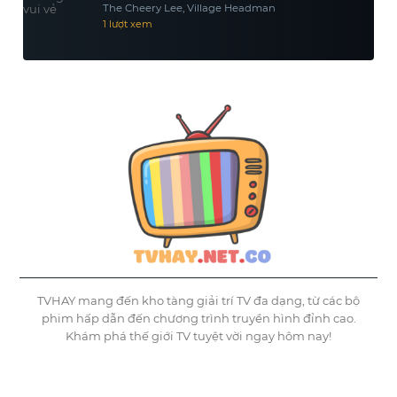
The Cheery Lee, Village Headman
1 lượt xem
TVHAY mang đến kho tàng giải trí TV đa dạng, từ các bộ
phim hấp dẫn đến chương trình truyền hình đỉnh cao.
Khám phá thế giới TV tuyệt vời ngay hôm nay!
©
Tvhay