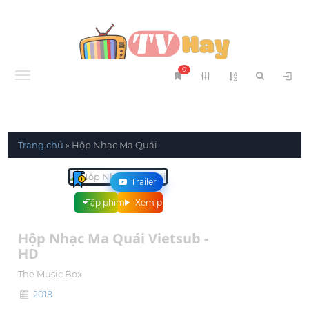
0
Menu
Trang chủ
»
Hộp Nhạc Ma Quái
Trailer
Tập phim
Xem phim
Hộp Nhạc Ma Quái Vietsub -
HD
The Music Box
2018