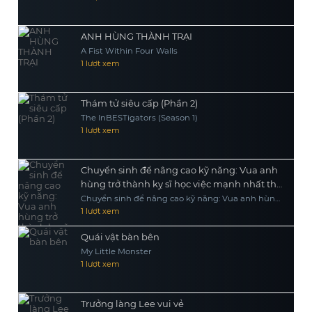
ANH HÙNG THÀNH TRẠI
A Fist Within Four Walls
1 lượt xem
Thám tử siêu cấp (Phần 2)
The InBESTigators (Season 1)
1 lượt xem
Chuyển sinh để nâng cao kỹ năng: Vua anh
hùng trở thành kỵ sĩ học việc mạnh nhất thế
giới
Chuyển sinh để nâng cao kỹ năng: Vua anh hùng
trở thành kỵ sĩ học việc mạnh nhất thế giới
1 lượt xem
Quái vật bàn bên
My Little Monster
1 lượt xem
Trưởng làng Lee vui vẻ