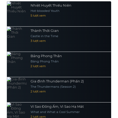
Nhiệt Huyết Thiếu Niên
Hot-blooded Youth
5 lượt xem
Thành Thời Gian
Castle in the Time
3 lượt xem
Bảng Phong Thần
Bảng Phong Thần
2 lượt xem
Gia đình Thunderman (Phần 2)
The Thundermans (Season 2)
2 lượt xem
Vì Sao Đông Ấm, Vì Sao Hạ Mát
What and What a Cool Summer
2 lượt xem