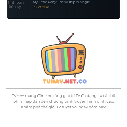
My Little Pony: Friendship Is Magic
7 lượt xem
TVHAY mang đến kho tàng giải trí TV đa dạng, từ các bộ
phim hấp dẫn đến chương trình truyền hình đỉnh cao.
Khám phá thế giới TV tuyệt vời ngay hôm nay!
©
Tvhay