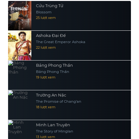
Cửu Trùng Tử
Blossom
25 lượt xem
Ashoka Đại Đế
The Great Emperor Ashoka
22 lượt xem
Bảng Phong Thần
Bảng Phong Thần
19 lượt xem
Trường An Nặc
The Promise of Chang’an
18 lượt xem
Minh Lan Truyện
The Story of Minglan
13 lượt xem