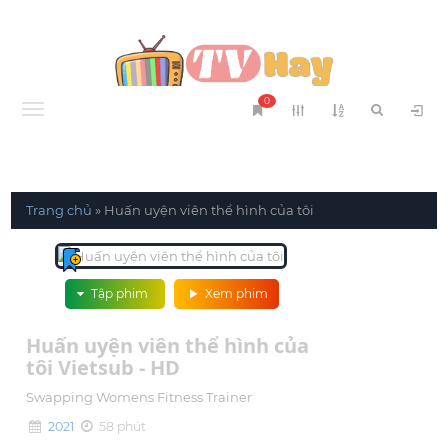
0
Menu
Trang chủ
»
Huấn uyện viên thể hình của tôi
Tập phim
Xem phim
Huấn uyện viên thể hình của
tôi Vietsub - HD
Swapping Womens Fitness Trainer
2021
58 phút