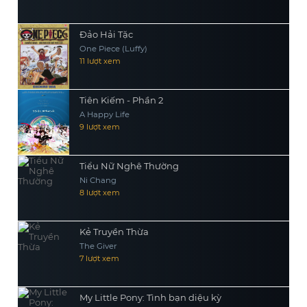
Đảo Hải Tặc
One Piece (Luffy)
11 lượt xem
Tiên Kiếm - Phần 2
A Happy Life
9 lượt xem
Tiểu Nữ Nghê Thường
Ni Chang
8 lượt xem
Kẻ Truyền Thừa
The Giver
7 lượt xem
My Little Pony: Tình bạn diệu kỳ