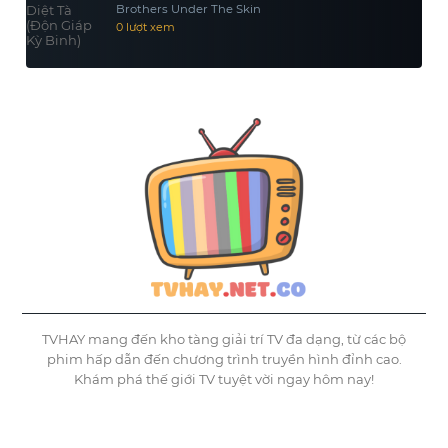
Brothers Under The Skin
0 lượt xem
TVHAY mang đến kho tàng giải trí TV đa dạng, từ các bộ
phim hấp dẫn đến chương trình truyền hình đỉnh cao.
Khám phá thế giới TV tuyệt vời ngay hôm nay!
©
Tvhay