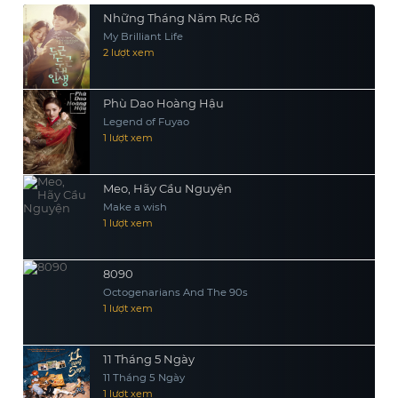
đàn ông hết thời bị cuộc đời dằn vặt.
Những Tháng Năm Rực Rỡ
Ray muốn thực hiện ước mơ của
My Brilliant Life
2 lượt xem
người cha, xây dựng 1 sân bóng chày
trên chính ruộng ngô của mình.
Nhưng khi anh bắt đầu thực hiện ý
Phù Dao Hoàng Hậu
tưởng đó, anh đột nhiên nghe thấy
Legend of Fuyao
1 lượt xem
một giọng nói đầy chất cảnh báo
rằng “nếu anh xây, ông ấy sẽ đến”.
Liệu Ray có thể theo đuổi được giấc
Meo, Hãy Cầu Nguyện
mơ của cha cũng như của chính
Make a wish
1 lượt xem
mình?
8090
Octogenarians And The 90s
1 lượt xem
11 Tháng 5 Ngày
11 Tháng 5 Ngày
1 lượt xem