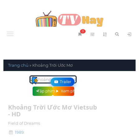
0
Menu
Trang chủ
»
Khoảng Trời Ước Mơ
Trailer
Tập phim
Xem phim
Khoảng Trời Ước Mơ Vietsub
- HD
Field of Dreams
1989