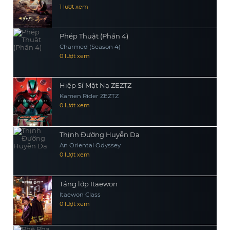
1 lượt xem
Phép Thuật (Phần 4)
Charmed (Season 4)
0 lượt xem
Hiệp Sĩ Mặt Nạ ZEZTZ
Kamen Rider ZEZTZ
0 lượt xem
Thịnh Đường Huyễn Dạ
An Oriental Odyssey
0 lượt xem
Tầng lớp Itaewon
Itaewon Class
0 lượt xem