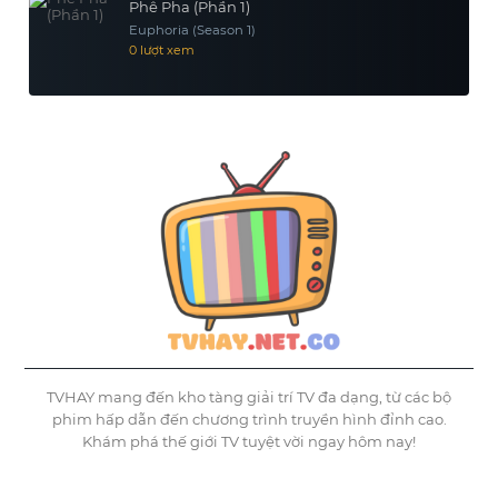
Phê Pha (Phần 1)
Euphoria (Season 1)
0 lượt xem
TVHAY mang đến kho tàng giải trí TV đa dạng, từ các bộ
phim hấp dẫn đến chương trình truyền hình đỉnh cao.
Khám phá thế giới TV tuyệt vời ngay hôm nay!