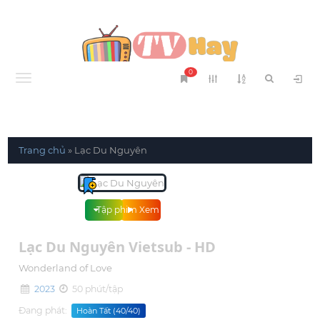
0
Menu
Trang chủ
»
Lạc Du Nguyên
Tập phim
Xem phim
Lạc Du Nguyên Vietsub - HD
Wonderland of Love
2023
50 phút/tập
Đang phát:
Hoàn Tất (40/40)