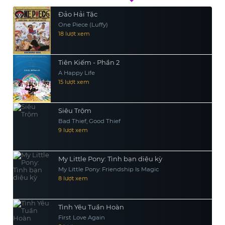
Đảo Hải Tặc
One Piece (Luffy)
18 lượt xem
Tiên Kiếm - Phần 2
A Happy Life
15 lượt xem
Siêu Trộm
Bad Thief, Good Thief
9 lượt xem
My Little Pony: Tình bạn diệu kỳ
My Little Pony: Friendship Is Magic
8 lượt xem
Tình Yêu Tuần Hoàn
First Love Again