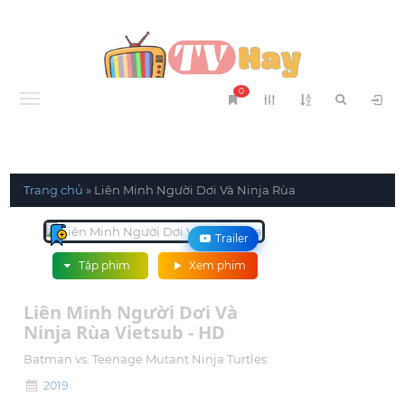
0
Menu
Trang chủ
»
Liên Minh Người Dơi Và Ninja Rùa
Trailer
Tập phim
Xem phim
Liên Minh Người Dơi Và
Ninja Rùa Vietsub - HD
Batman vs. Teenage Mutant Ninja Turtles
2019