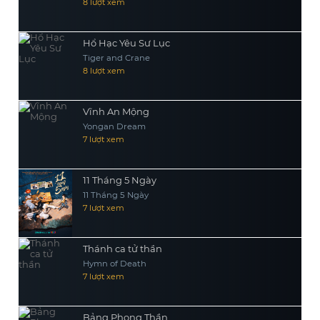
8 lượt xem
Hổ Hạc Yêu Sư Lục
Tiger and Crane
8 lượt xem
Vĩnh An Mộng
Yongan Dream
7 lượt xem
11 Tháng 5 Ngày
11 Tháng 5 Ngày
7 lượt xem
Thánh ca tử thần
Hymn of Death
7 lượt xem
Bảng Phong Thần