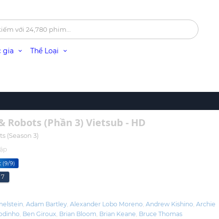
 gia
Thể Loại
& Robots (Phần 3) Vietsub - HD
s (Season 3)
tập
 (9/9)
7
melstein
Adam Bartley
Alexander Lobo Moreno
Andrew Kishino
Archie
Godinho
Ben Giroux
Brian Bloom
Brian Keane
Bruce Thomas