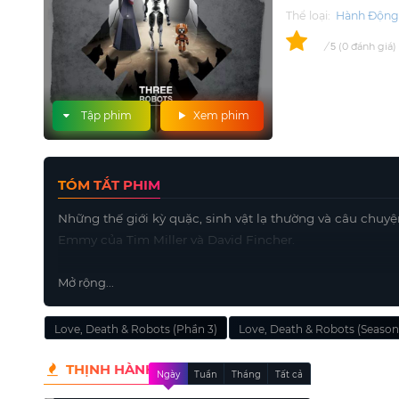
Thể loại:
Hành Độn
0
/
0
đánh giá
5
Tập phim
Xem phim
TÓM TẮT PHIM
Những thế giới kỳ quặc, sinh vật lạ thường và câu chuyệ
Emmy của Tim Miller và David Fincher.
Mở rộng...
Love, Death & Robots (Phần 3)
Love, Death & Robots (Season
THỊNH HÀNH
Ngày
Tuần
Tháng
Tất cả