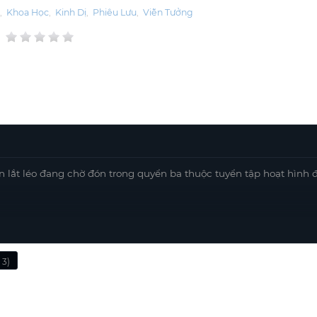
g
,
Khoa Học
,
Kinh Dị
,
Phiêu Lưu
,
Viễn Tưởng
n lắt léo đang chờ đón trong quyển ba thuộc tuyển tập hoạt hình đ
 3)