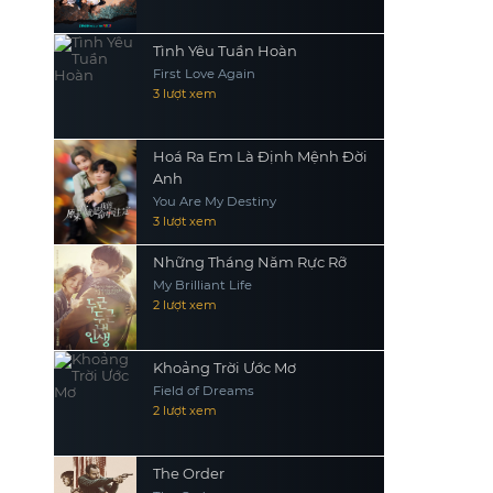
Tình Yêu Tuần Hoàn
First Love Again
3 lượt xem
Hoá Ra Em Là Định Mệnh Đời
Anh
You Are My Destiny
3 lượt xem
Những Tháng Năm Rực Rỡ
My Brilliant Life
2 lượt xem
Khoảng Trời Ước Mơ
Field of Dreams
2 lượt xem
The Order