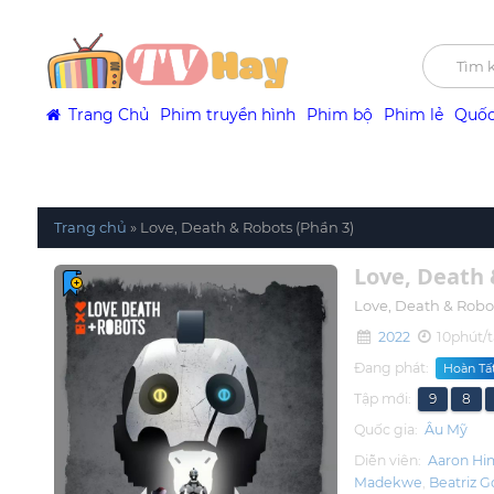
Trang Chủ
Phim truyền hình
Phim bộ
Phim lẻ
Quốc
Trang chủ
»
Love, Death & Robots (Phần 3)
Love, Death 
Love, Death & Robot
2022
10phút/
Đang phát:
Hoàn Tất
Tập mới:
9
8
Quốc gia:
Âu Mỹ
Diễn viên:
Aaron Hi
Madekwe
Beatriz 