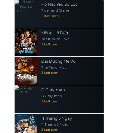
Hổ Hạc Yêu Sư Lục
Tiger and Crane
4 lượt xem
Mộng Hồ Điệp
To Sir, With Love
3 lượt xem
Đại Đường Mê Vụ
The Tang Mist
3 lượt xem
D.Gray-man
D.Gray-man
3 lượt xem
11 Tháng 5 Ngày
11 Tháng 5 Ngày
3 lượt xem