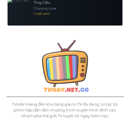
Truy Cầu
Chasing Love
1 lượt xem
TVHAY mang đến kho tàng giải trí TV đa dạng, từ các bộ
phim hấp dẫn đến chương trình truyền hình đỉnh cao.
Khám phá thế giới TV tuyệt vời ngay hôm nay!