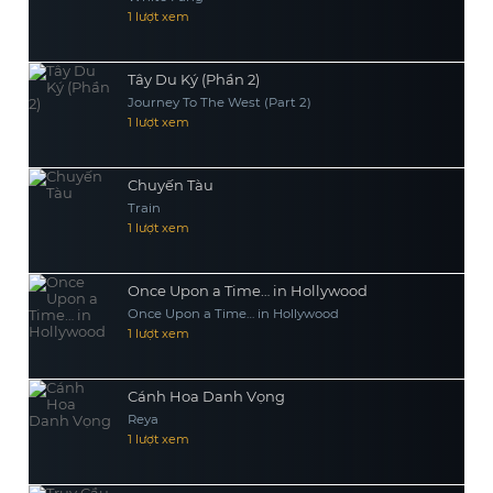
1 lượt xem
Tây Du Ký (Phần 2)
Journey To The West (Part 2)
1 lượt xem
Chuyến Tàu
Train
1 lượt xem
Once Upon a Time… in Hollywood
Once Upon a Time… in Hollywood
1 lượt xem
Cánh Hoa Danh Vọng
Reya
1 lượt xem