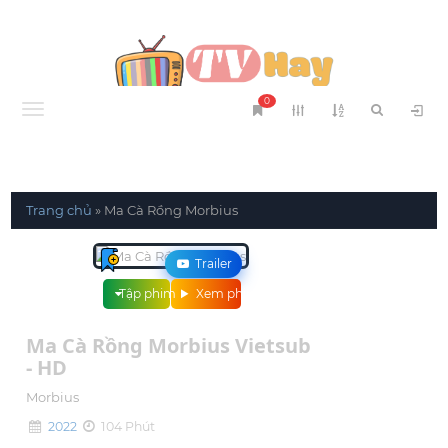
0
Menu
Trang chủ
»
Ma Cà Rồng Morbius
Trailer
Tập phim
Xem phim
Ma Cà Rồng Morbius Vietsub
- HD
Morbius
2022
104 Phút