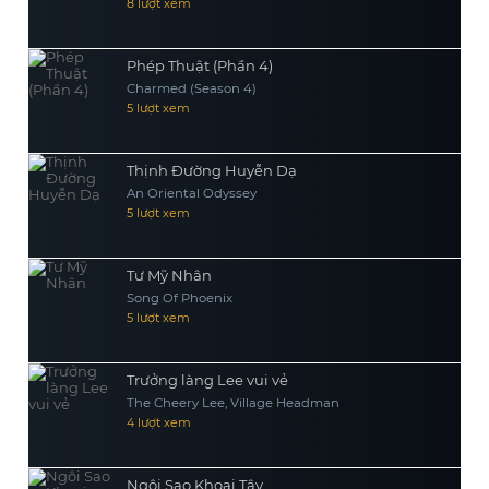
8 lượt xem
Phép Thuật (Phần 4)
Charmed (Season 4)
5 lượt xem
Thịnh Đường Huyễn Dạ
An Oriental Odyssey
5 lượt xem
Tư Mỹ Nhân
Song Of Phoenix
5 lượt xem
Trưởng làng Lee vui vẻ
The Cheery Lee, Village Headman
4 lượt xem
Ngôi Sao Khoai Tây