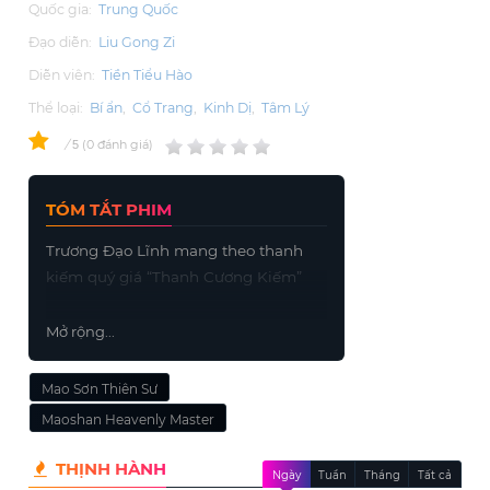
Quốc gia:
Trung Quốc
Đạo diễn:
Liu Gong Zi
Diễn viên:
Tiền Tiểu Hào
Thể loại:
Bí ẩn
,
Cổ Trang
,
Kinh Dị
,
Tâm Lý
0
/
0
đánh giá
5
TÓM TẮT PHIM
Trương Đạo Lĩnh mang theo thanh
kiếm quý giá “Thanh Cương Kiếm”
Mở rộng...
Mao Sơn Thiên Sư
Maoshan Heavenly Master
THỊNH HÀNH
Ngày
Tuần
Tháng
Tất cả