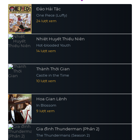
Đảo Hải Tặc
One Piece (Luffy)
24 lượt xem
Nhiệt Huyết Thiếu Niên
Hot-blooded Youth
14 lượt xem
Thành Thời Gian
Castle in the Time
10 lượt xem
Hoa Gian Lệnh
In Blossom
9 lượt xem
Gia đình Thunderman (Phần 2)
The Thundermans (Season 2)