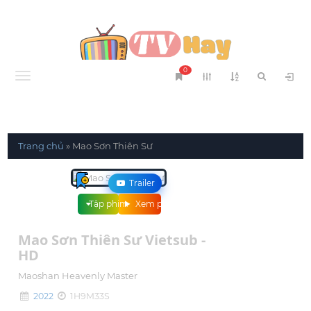
0
Menu
Trang chủ
»
Mao Sơn Thiên Sư
Trailer
Tập phim
Xem phim
Mao Sơn Thiên Sư Vietsub -
HD
Maoshan Heavenly Master
2022
1H9M33S