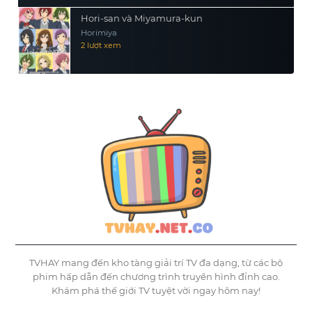
Hori-san và Miyamura-kun
Horimiya
2 lượt xem
TVHAY mang đến kho tàng giải trí TV đa dạng, từ các bộ
phim hấp dẫn đến chương trình truyền hình đỉnh cao.
Khám phá thế giới TV tuyệt vời ngay hôm nay!