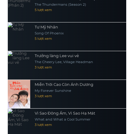
The Thundermans (Season 2)
5 lượt xem
Tư Mỹ Nhân
Song Of Phoenix
5 lượt xem
Trưởng làng Lee vui vẻ
The Cheery Lee, Village Headman
3 lượt xem
Miễn Trời Cao Còn Ánh Dương
My Forever Sunshine
3 lượt xem
Vì Sao Đông Ấm, Vì Sao Hạ Mát
What and What a Cool Summer
3 lượt xem