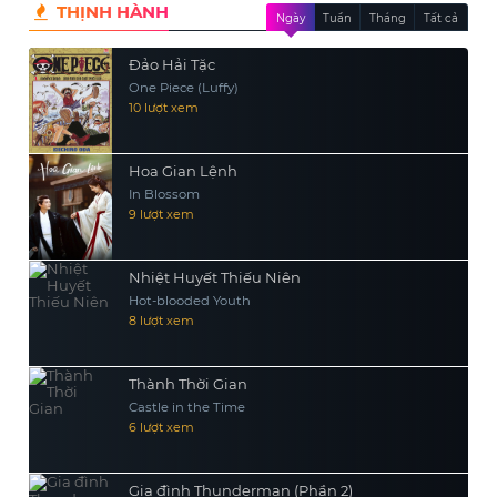
THỊNH HÀNH
Ngày
Tuần
Tháng
Tất cả
Đảo Hải Tặc
One Piece (Luffy)
10 lượt xem
Hoa Gian Lệnh
In Blossom
9 lượt xem
Nhiệt Huyết Thiếu Niên
Hot-blooded Youth
8 lượt xem
Thành Thời Gian
Castle in the Time
6 lượt xem
Gia đình Thunderman (Phần 2)