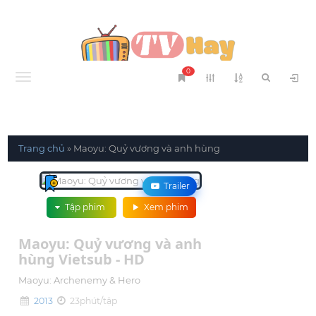
0
Menu
Trang chủ
»
Maoyu: Quỷ vương và anh hùng
Trailer
Tập phim
Xem phim
Maoyu: Quỷ vương và anh
hùng Vietsub - HD
Maoyu: Archenemy & Hero
2013
23phút/tập