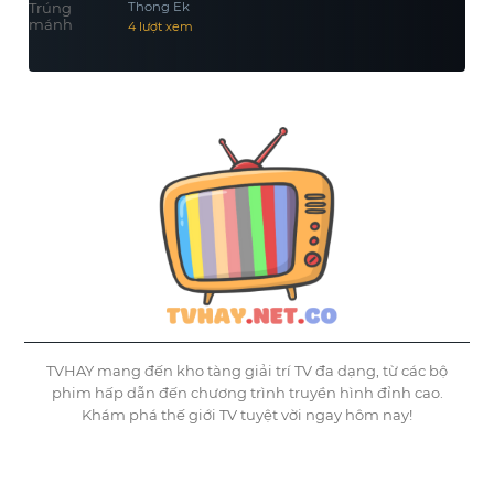
Thong Ek
4 lượt xem
TVHAY mang đến kho tàng giải trí TV đa dạng, từ các bộ
phim hấp dẫn đến chương trình truyền hình đỉnh cao.
Khám phá thế giới TV tuyệt vời ngay hôm nay!
©
Tvhay