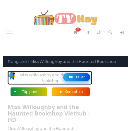
0
Menu
Trang chủ
»
Miss Willoughby and the Haunted Bookshop
Trailer
Tập phim
Xem phim
Miss Willoughby and the
Haunted Bookshop Vietsub -
HD
Miss Willoughby and the Haunted