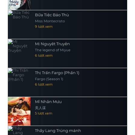
Bữa Tiệc Báo Thù
Miss Montecristo
9 lượt xem
Mị Nguyệt Truyện
The legend of Miyue
6 lượt xem
Thị Trấn Fargo (Phần 1)
Fargo (Season 1)
6 lượt xem
Mĩ Nhân Mưu
美人谋
5 lượt xem
Thầy Lang Trúng mánh