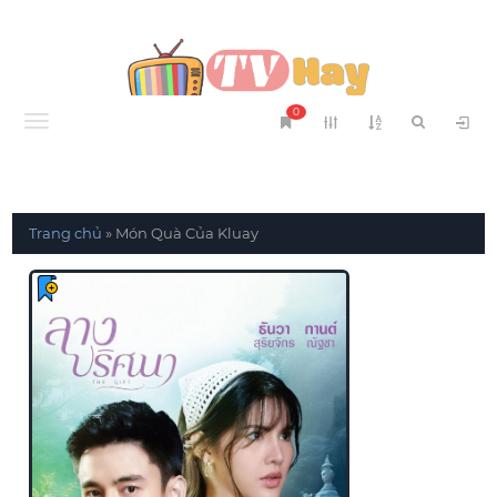
0
Menu
Trang chủ
»
Món Quà Của Kluay