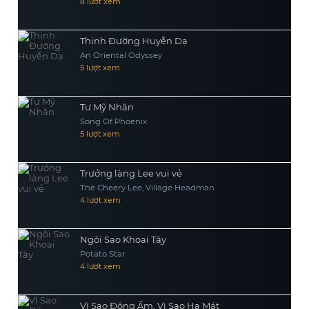
8 lượt xem
Thịnh Đường Huyễn Dạ
An Oriental Odyssey
5 lượt xem
Tư Mỹ Nhân
Song Of Phoenix
5 lượt xem
Trưởng làng Lee vui vẻ
The Cheery Lee, Village Headman
4 lượt xem
Ngôi Sao Khoai Tây
Potato Star
4 lượt xem
Vì Sao Đông Ấm, Vì Sao Hạ Mát