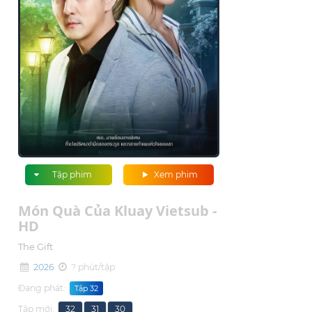
Tập phim
Xem phim
Món Quà Của Kluay Vietsub -
HD
The Gift
2026
? phút/tập
Đang phát:
Tập 32
Tập mới:
32
31
30