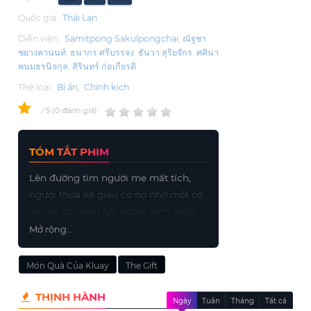
Quốc gia:
Thái Lan
Diễn viên:
Samitpong Sakulpongchai
ณัฐชา
ชยางคานนท์
ธนากร ศรีบรรจง
ธันวา สุริยจักร
ศศินา
พนมธรนิจกุล
สิรินทร์ ก่อเกียรติ
Thể loại:
Bí ẩn
,
Chính kịch
0
/
0
đánh giá
5
TÓM TẮT PHIM
Lên đường tìm người mẹ mất tích,
người thừa kế giàu có nọ nhờ một cô
gái trẻ có năng lực ngoại cảm giúp
vén màn những bí mật của gia đình
Mở rộng...
mình.
Món Quà Của Kluay
The Gift
THỊNH HÀNH
Ngày
Tuần
Tháng
Tất cả