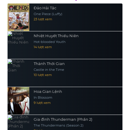
Đảo Hải Tặc
One Piece (Luffy)
23 lượt xem
Nhiệt Huyết Thiếu Niên
Hot-blooded Youth
14 lượt xem
Thành Thời Gian
Castle in the Time
10 lượt xem
Hoa Gian Lệnh
In Blossom
9 lượt xem
Gia đình Thunderman (Phần 2)
The Thundermans (Season 2)