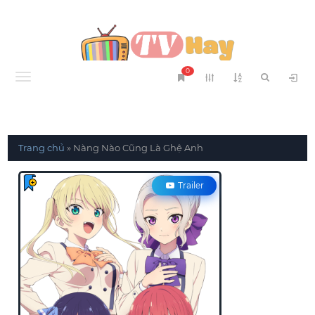
0
Menu
Trang chủ
»
Nàng Nào Cũng Là Ghệ Anh
Trailer