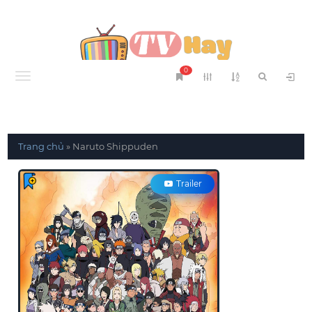
0
Menu
Trang chủ
»
Naruto Shippuden
Trailer