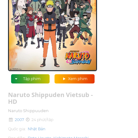
Tập phim
Xem phim
Naruto Shippuden Vietsub -
HD
Naruto Shippuuden
2007
24 phút/tập
Quốc gia:
Nhật Bản