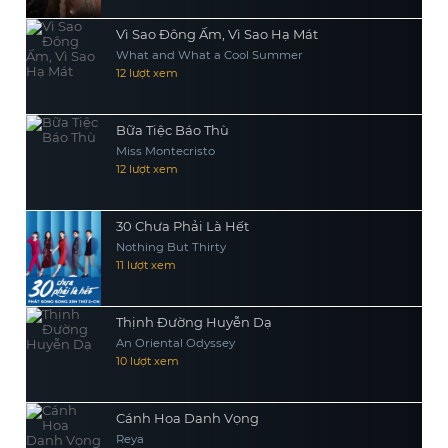
Vì Sao Đông Ấm, Vì Sao Hạ Mát
What and What a Cool Summer
12 lượt xem
Bữa Tiệc Báo Thù
Miss Montecristo
12 lượt xem
30 Chưa Phải Là Hết
Nothing But Thirty
11 lượt xem
Thịnh Đường Huyễn Dạ
An Oriental Odyssey
10 lượt xem
Cánh Hoa Danh Vọng
Reya