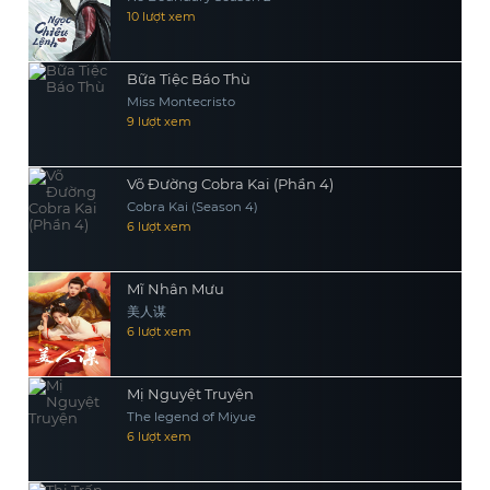
10 lượt xem
Bữa Tiệc Báo Thù
Miss Montecristo
9 lượt xem
Võ Đường Cobra Kai (Phần 4)
Cobra Kai (Season 4)
6 lượt xem
Mĩ Nhân Mưu
美人谋
6 lượt xem
Mị Nguyệt Truyện
The legend of Miyue
6 lượt xem