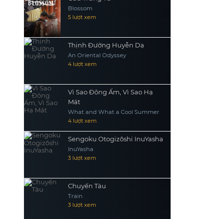
Blossom
5 lượt xem
Thịnh Đường Huyễn Dạ
An Oriental Odyssey
4 lượt xem
Vì Sao Đông Ấm, Vì Sao Hạ
Mát
What and What a Cool Summer
4 lượt xem
Sengoku Otogizōshi InuYasha
InuYasha
3 lượt xem
Chuyến Tàu
Train
3 lượt xem