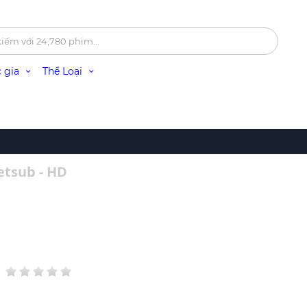
 gia
Thể Loại
etsub - HD
g