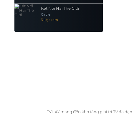
Kết Nối Hai Thế Giới
Circle
3 lượt xem
TVHAY mang đến kho tàng giải trí TV đa dạn
©
Tvhay