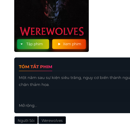
Tập phim
Xem phim
TÓM TẮT PHIM
Một năm sau sự kiện siêu trăng, nguy cơ biến thành ngườ
chặn thảm họa.
Mở rộng...
Người Sói
Werewolves