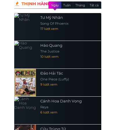
THỊNH HÀNH
Ngày
Tuần
Tháng
Tất cả
Tư Mỹ Nhân
Song Of Phoenix
17 lượt xem
Hào Quang
The Justice
10 lượt xem
Đảo Hải Tặc
One Piece (Luffy)
9 lượt xem
Cánh Hoa Danh Vọng
Reya
6 lượt xem
Cửu Trùng Tử