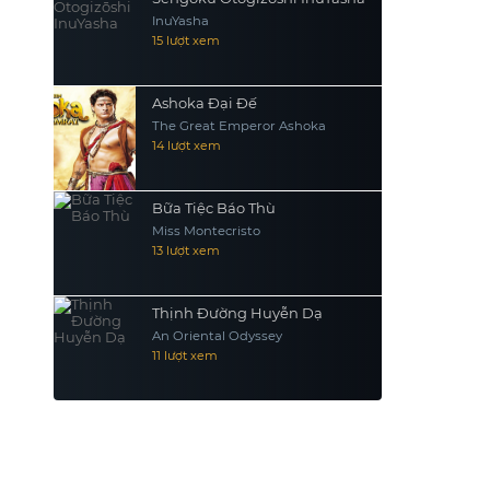
InuYasha
15 lượt xem
Ashoka Đại Đế
The Great Emperor Ashoka
14 lượt xem
Bữa Tiệc Báo Thù
Miss Montecristo
13 lượt xem
Thịnh Đường Huyễn Dạ
An Oriental Odyssey
11 lượt xem