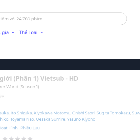
 gia
Thể Loại
giới (Phần 1) Vietsub - HD
er World (Season 1)
ập
suka
Ito Shizuka
Kiyokawa Motomu
Onishi Saori
Sugita Tomokazu
Suw
ihiko
Toyama Nao
Uesaka Sumire
Yasuno Kiyono
Hoạt Hình
,
Phiêu Lưu