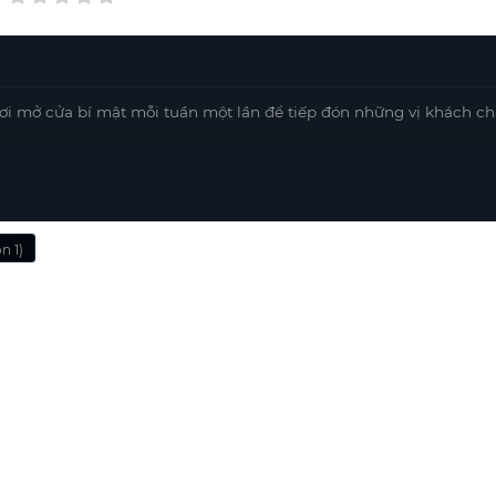
 nơi mở cửa bí mật mỗi tuần một lần để tiếp đón những vị khách c
n 1)