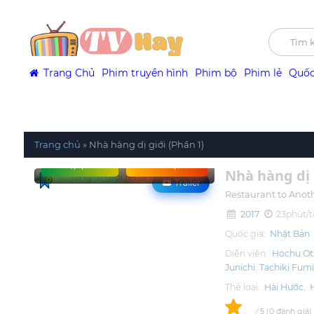
Trang Chủ
Phim truyền hình
Phim bộ
Phim lẻ
Quốc
Trang chủ
»
Nhà hàng dị giới (Phần 1)
Tập phim
Xem phim
Nhà hàng dị 
Trailer
Restaurant to Anoth
2017
23phút/t
Quốc gia:
Nhật Bản
Diễn viên:
Hochu Ot
Junichi
Tachiki Fum
Thể loại:
Hài Hước
,
0
/
0
đánh giá
5