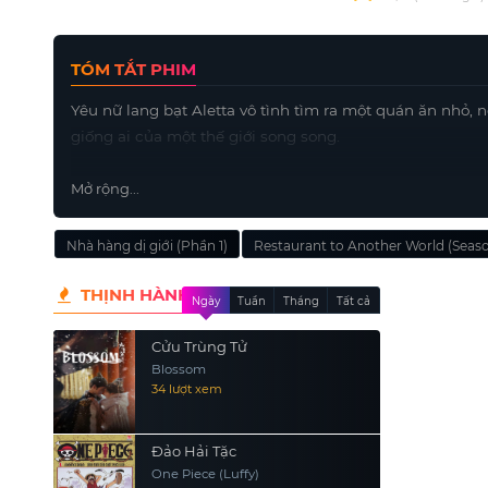
TÓM TẮT PHIM
Yêu nữ lang bạt Aletta vô tình tìm ra một quán ăn nhỏ,
giống ai của một thế giới song song.
Mở rộng...
Nhà hàng dị giới (Phần 1)
Restaurant to Another World (Seaso
THỊNH HÀNH
Ngày
Tuần
Tháng
Tất cả
Cửu Trùng Tử
Blossom
34 lượt xem
Đảo Hải Tặc
One Piece (Luffy)