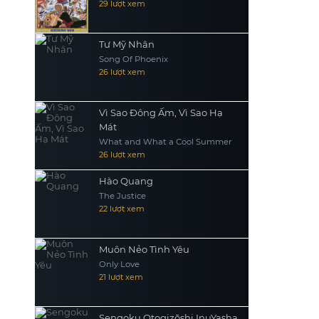
29 lượt xem
Tư Mỹ Nhân
Song Of Phoenix
26 lượt xem
Vì Sao Đông Ấm, Vì Sao Hạ
Mát
What and What a Cool Summer
26 lượt xem
Hào Quang
The Justice
22 lượt xem
Muôn Nẻo Tình Yêu
Only Love
21 lượt xem
Sengoku Otogizōshi InuYasha