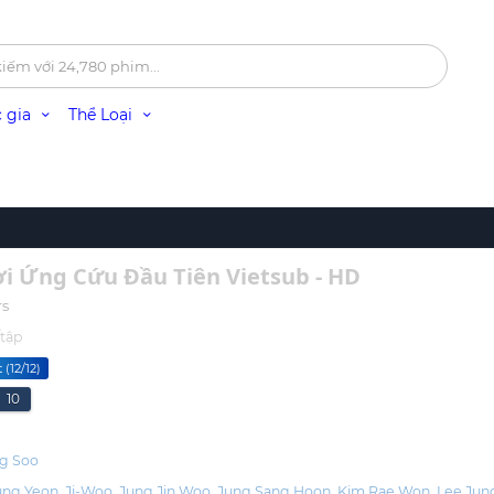
 gia
Thể Loại
 Ứng Cứu Đầu Tiên Vietsub - HD
rs
tập
 (12/12)
10
ng Soo
ung Yeon
Ji-Woo
Jung Jin Woo
Jung Sang Hoon
Kim Rae Won
Lee Jun