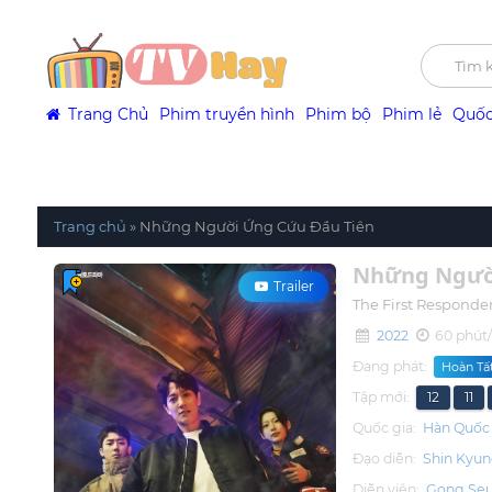
Trang Chủ
Phim truyền hình
Phim bộ
Phim lẻ
Quốc
Trang chủ
»
Những Người Ứng Cứu Đầu Tiên
Những Người
Trailer
The First Responde
2022
60 phút/
Đang phát:
Hoàn Tất
Tập mới:
12
11
Quốc gia:
Hàn Quốc
Đạo diễn:
Shin Kyu
Diễn viên:
Gong Se