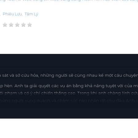
g
,
Phiêu Lưu
,
Tâm Lý
 sát và sở cứu hỏa, những người sẽ cùng nhau kể một câu chuyện 
 hèn. Anh ta giải quyết các vụ án bằng khả năng tuyệt vời của m
ội phạm và có ý chí chiến thắng cao. Trong khi anh chàng lính cứ
i những người xung quanh và chăm sóc nạn nhân rất chu đáo. Anh l
ia cùng bộ đôi là Song Seol, một nhân viên y tế đồng cảm, người