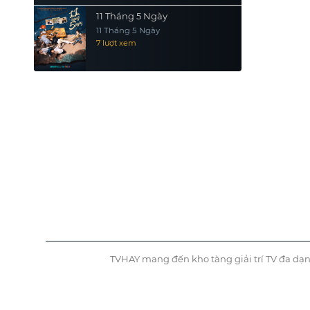
11 Tháng 5 Ngày
11 Tháng 5 Ngày
7 lượt xem
TVHAY mang đến kho tàng giải trí TV đa dạn
©
Tvhay