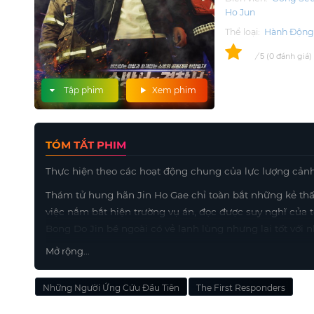
Ho Jun
Thể loại:
Hành Độn
0
/
0
đánh giá
5
Tập phim
Xem phim
TÓM TẮT PHIM
Thực hiện theo các hoạt động chung của lực lượng cảnh
Thám tử hung hãn Jin Ho Gae chỉ toàn bắt những kẻ thấp
việc nắm bắt hiện trường vụ án, đọc được suy nghĩ của t
Bong Do Jin bề ngoài có vẻ lạnh lùng nhưng lại tốt vớ
các địa điểm khai hỏa mà không một chút do dự. Tham g
Mở rộng...
lành những trái tim tan vỡ trong khi điều trị vết thương.
Những Người Ứng Cứu Đầu Tiên
The First Responders