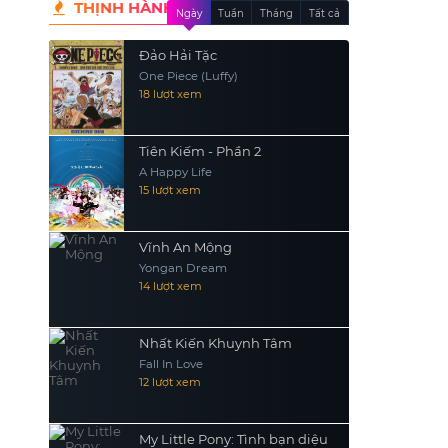
THỊNH HÀNH
Ngày
Tuần
Tháng
Tất cả
Đảo Hải Tặc
One Piece (Luffy)
18 lượt xem
Tiên Kiếm - Phần 2
A Happy Life
15 lượt xem
Vĩnh An Mộng
Yongan Dream
14 lượt xem
Nhất Kiến Khuynh Tâm
Fall In Love
12 lượt xem
My Little Pony: Tình bạn diệu