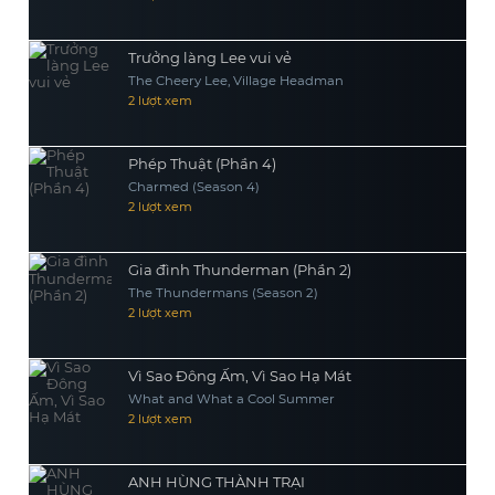
Trưởng làng Lee vui vẻ
The Cheery Lee, Village Headman
2 lượt xem
Phép Thuật (Phần 4)
Charmed (Season 4)
2 lượt xem
Gia đình Thunderman (Phần 2)
The Thundermans (Season 2)
2 lượt xem
Vì Sao Đông Ấm, Vì Sao Hạ Mát
What and What a Cool Summer
2 lượt xem
ANH HÙNG THÀNH TRẠI