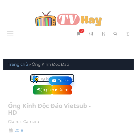
0
Menu
Trang chủ
»
Ống Kính Độc Đáo
Trailer
Tập phim
Xem phim
Ống Kính Độc Đáo Vietsub -
HD
Claire's Camera
2018