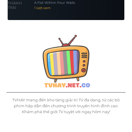
A Fist Within Four Walls
1 lượt xem
TVHAY mang đến kho tàng giải trí TV đa dạng, từ các bộ
phim hấp dẫn đến chương trình truyền hình đỉnh cao.
Khám phá thế giới TV tuyệt vời ngay hôm nay!
©
Tvhay