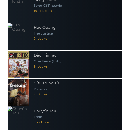
Song Of Phoenix
16 lượt xem
Hào Quang
The Justice
9 lượt xem
Đảo Hải Tặc
One Piece (Luffy)
9 lượt xem
Cửu Trùng Tử
Blossom
4 lượt xem
Chuyến Tàu
Train
3 lượt xem