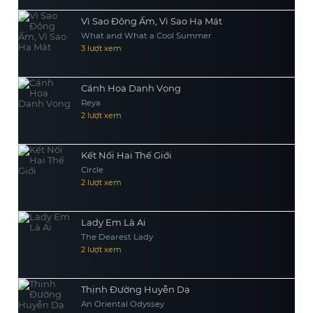
Vì Sao Đông Ấm, Vì Sao Hạ Mát
What and What a Cool Summer
3 lượt xem
Cánh Hoa Danh Vọng
Reya
2 lượt xem
Kết Nối Hai Thế Giới
Circle
2 lượt xem
Lady Em Là Ai
The Dearest Lady
2 lượt xem
Thịnh Đường Huyễn Dạ
An Oriental Odyssey