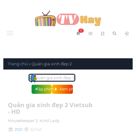
0
Menu
Trang chủ
»
Quản gia xinh đẹp 2
Tập phim
Xem phim
Quản gia xinh đẹp 2 Vietsub
- HD
Housekeeper 2: Kind Lady
2021
52 hút