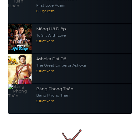
First Love Again
6 lượt xem
Mộng Hồ Điệp
To Sir, With Love
5 lượt xem
Ashoka Đại Đế
The Great Emperor Ashoka
5 lượt xem
Bảng Phong Thần
Bảng Phong Thần
5 lượt xem