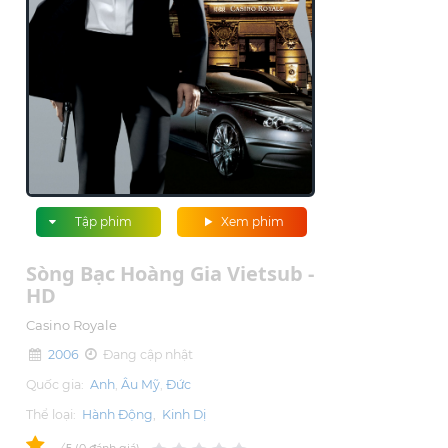
Tập phim
Xem phim
Sòng Bạc Hoàng Gia Vietsub -
HD
Casino Royale
2006
Đang cập nhật
Quốc gia:
Anh
Âu Mỹ
Đức
Thể loại:
Hành Động
,
Kinh Dị
0