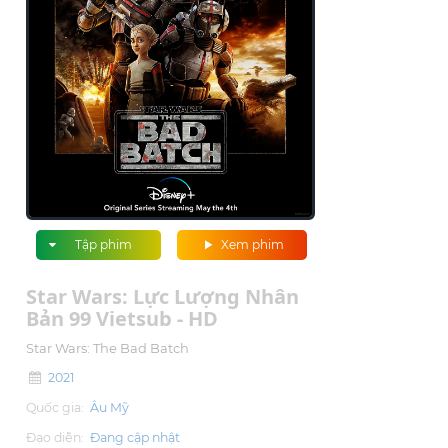
Tập phim
Xem phim
Star Wars: Lực Lượng Nhân
Bản 99 Vietsub - HD
Star Wars: The Bad Batch
2021
Quốc gia:
Âu Mỹ
Đạo diễn:
Đang cập nhật