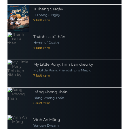
11 Tháng 5 Ngày
11 Tháng 5 Ngày
7 lượt xem
Thánh ca tử thần
Hymn of Death
7 lượt xem
My Little Pony: Tình bạn diệu kỳ
My Little Pony: Friendship Is Magic
7 lượt xem
Bảng Phong Thần
Bảng Phong Thần
6 lượt xem
Vĩnh An Mộng
Yongan Dream