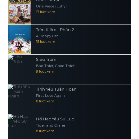
One Piece (Luffy)
17 lượt xem
Tiên Kiếm - Phần 2
A Happy Life
15 lượt xem
Siêu Trộm
Bad Thief, Good Thief
9 lượt xem
Tình Yêu Tuần Hoàn
First Love Again
8 lượt xem
Hổ Hạc Yêu Sư Lục
Tiger and Crane
8 lượt xem