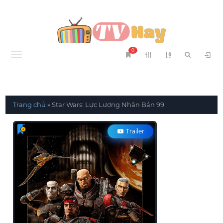
0
Menu
Trang chủ
»
Star Wars: Lực Lượng Nhân Bản 99
Trailer