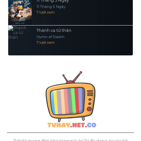
11 Tháng 5 Ngày
11 Tháng 5 Ngày
7 lượt xem
Thánh ca tử thần
Hymn of Death
7 lượt xem
TVHAY mang đến kho tàng giải trí TV đa dạng, từ các bộ