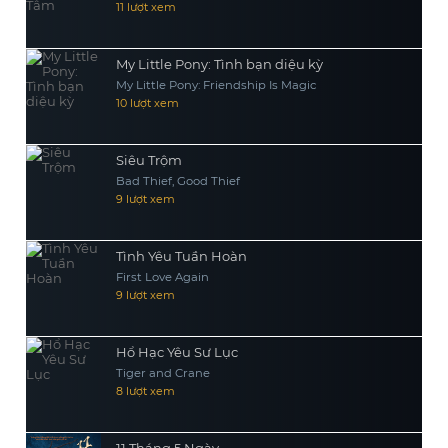
11 lượt xem
My Little Pony: Tình bạn diệu kỳ
My Little Pony: Friendship Is Magic
10 lượt xem
Siêu Trộm
Bad Thief, Good Thief
9 lượt xem
Tình Yêu Tuần Hoàn
First Love Again
9 lượt xem
Hổ Hạc Yêu Sư Lục
Tiger and Crane
8 lượt xem