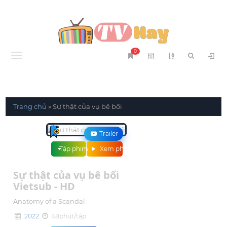
0
Menu
Trang chủ
»
Sự thật của vụ bê bối
Trailer
Tập phim
Xem phim
Sự thật của vụ bê bối
Vietsub - HD
Anatomy of a Scandal
2022
48phút/tập