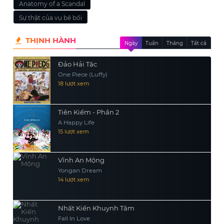
Anatomy of a Scandal
Sự thật của vụ bê bối
THỊNH HÀNH
Ngày
Tuần
Tháng
Tất cả
Đảo Hải Tặc
One Piece (Luffy)
18 lượt xem
Tiên Kiếm - Phần 2
A Happy Life
15 lượt xem
Vĩnh An Mộng
Yongan Dream
14 lượt xem
Nhất Kiến Khuynh Tâm
Fall In Love