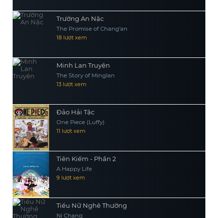
Trường An Nặc
The Promise of Chang’an
18 lượt xem
Minh Lan Truyện
The Story of Minglan
13 lượt xem
Đảo Hải Tặc
One Piece (Luffy)
11 lượt xem
Tiên Kiếm - Phần 2
A Happy Life
9 lượt xem
Tiểu Nữ Nghê Thường
Ni Chang