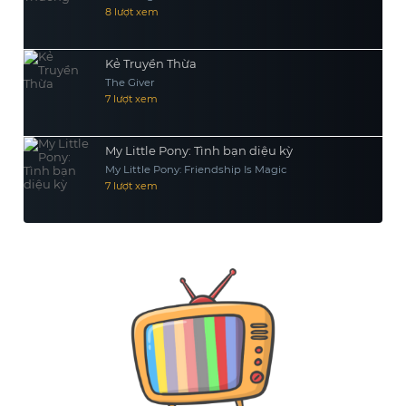
8 lượt xem
Kẻ Truyền Thừa
The Giver
7 lượt xem
My Little Pony: Tình bạn diệu kỳ
My Little Pony: Friendship Is Magic
7 lượt xem