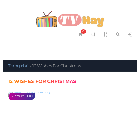
0
Menu
Trang chủ
»
12 Wishes For Christmas
12 WISHES FOR CHRISTMAS
Vietsub - HD