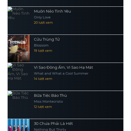
Muôn Nẻo Tình Yêu
Only Love
20 lượt xem
Cửu Trùng Tử
Blossom
19 lượt xem
Vì Sao Đông Ấm, Vì Sao Hạ Mát
What and What a Cool Summer
14 lượt xem
Bữa Tiệc Báo Thù
Miss Montecristo
12 lượt xem
30 Chưa Phải Là Hết
Nothing But Thirty