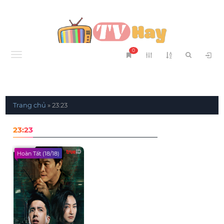
0
Menu
Trang chủ
»
23:23
23:23
Hoàn Tất (18/18)