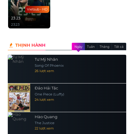
Vietsub - HD
23:23
23:23
THỊNH HÀNH
Ngày
Tuần
Tháng
Tất cả
Tư Mỹ Nhân
Song Of Phoenix
26 lượt xem
Đảo Hải Tặc
One Piece (Luffy)
24 lượt xem
Hào Quang
The Justice
22 lượt xem