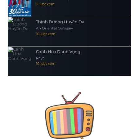
11 lượt xem
Thịnh Đường Huyễn Dạ
An Oriental Odyssey
10 lượt xem
Cánh Hoa Danh Vọng
Reya
10 lượt xem