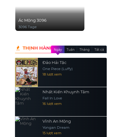
Ác Mộng 3096
3096 Tage
THỊNH HÀNH
Ngày
Tuần
Tháng
Tất cả
Đảo Hải Tặc
One Piece (Luffy)
18 lượt xem
Nhất Kiến Khuynh Tâm
Fall In Love
16 lượt xem
Vĩnh An Mộng
Yongan Dream
15 lượt xem