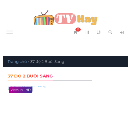
0
Menu
Trang chủ
»
37 độ 2 Buổi Sáng
37 ĐỘ 2 BUỔI SÁNG
Vietsub - HD