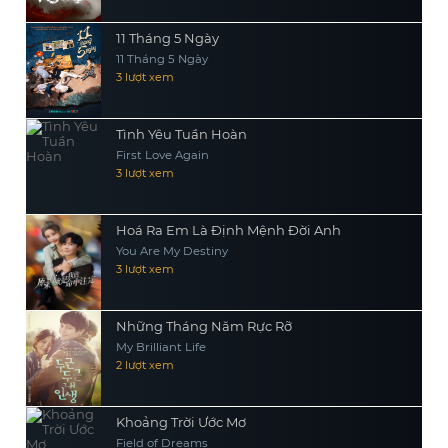
11 Tháng 5 Ngày
11 Tháng 5 Ngày
3 lượt xem
Tình Yêu Tuần Hoàn
First Love Again
3 lượt xem
Hoá Ra Em Là Định Mệnh Đời Anh
You Are My Destiny
3 lượt xem
Những Tháng Năm Rực Rỡ
My Brilliant Life
2 lượt xem
Khoảng Trời Ước Mơ
Field of Dreams