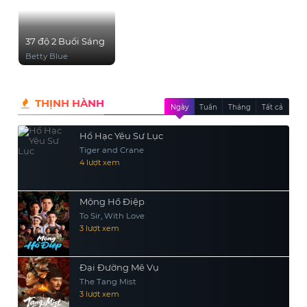
37 độ 2 Buổi Sáng
Betty Blue
THỊNH HÀNH
Ngày
Tuần
Tháng
Tất cả
Hổ Hạc Yêu Sư Lục
Tiger and Crane
4 lượt xem
Mộng Hồ Điệp
To Sir, With Love
3 lượt xem
Đại Đường Mê Vụ
The Tang Mist
3 lượt xem