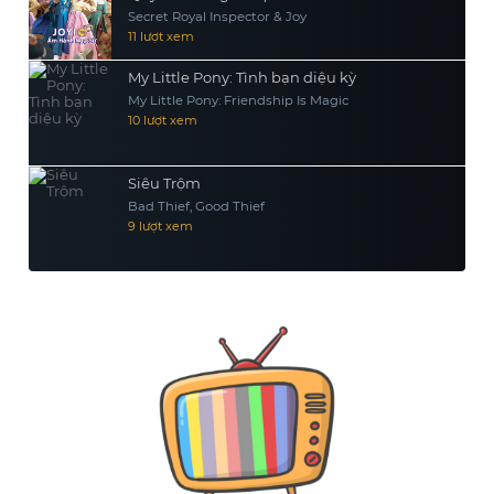
Secret Royal Inspector & Joy
11 lượt xem
My Little Pony: Tình bạn diệu kỳ
My Little Pony: Friendship Is Magic
10 lượt xem
Siêu Trộm
Bad Thief, Good Thief
9 lượt xem