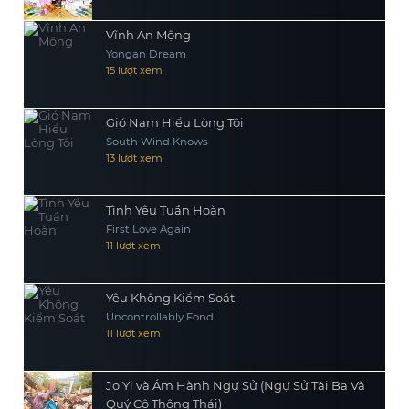
Vĩnh An Mộng
Yongan Dream
15 lượt xem
Gió Nam Hiểu Lòng Tôi
South Wind Knows
13 lượt xem
Tình Yêu Tuần Hoàn
First Love Again
11 lượt xem
Yêu Không Kiểm Soát
Uncontrollably Fond
11 lượt xem
Jo Yi và Ám Hành Ngự Sử (Ngự Sử Tài Ba Và
Quý Cô Thông Thái)