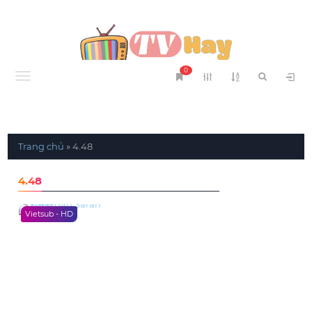
0
Menu
Trang chủ
»
4.48
4.48
Vietsub - HD