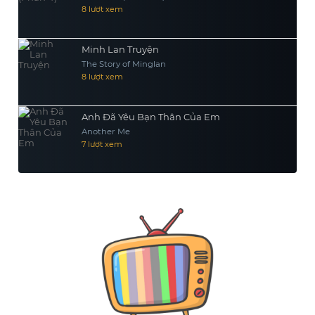
8 lượt xem
Minh Lan Truyện
The Story of Minglan
8 lượt xem
Anh Đã Yêu Bạn Thân Của Em
Another Me
7 lượt xem