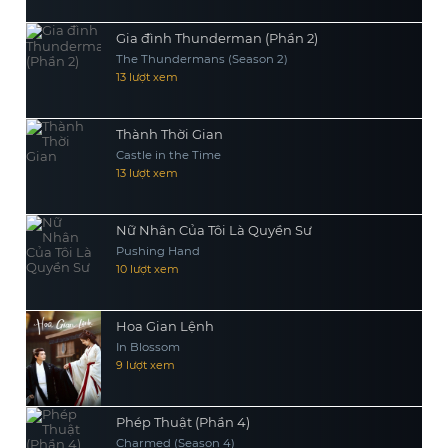
Gia đình Thunderman (Phần 2)
The Thundermans (Season 2)
13 lượt xem
Thành Thời Gian
Castle in the Time
13 lượt xem
Nữ Nhân Của Tôi Là Quyền Sư
Pushing Hand
10 lượt xem
Hoa Gian Lệnh
In Blossom
9 lượt xem
Phép Thuật (Phần 4)
Charmed (Season 4)