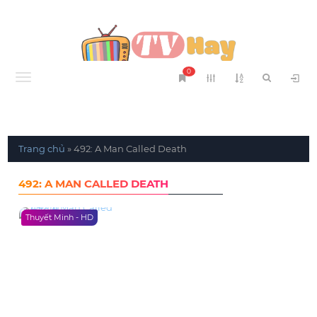
0
Menu
Trang chủ
»
492: A Man Called Death
492: A MAN CALLED DEATH
Thuyết Minh - HD