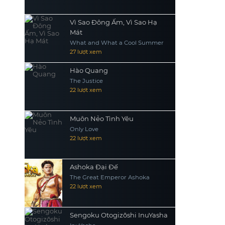
Vì Sao Đông Ấm, Vì Sao Hạ
Mát
What and What a Cool Summer
27 lượt xem
Hào Quang
The Justice
22 lượt xem
Muôn Nẻo Tình Yêu
Only Love
22 lượt xem
Ashoka Đại Đế
The Great Emperor Ashoka
22 lượt xem
Sengoku Otogizōshi InuYasha