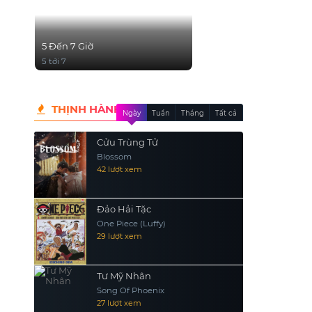
5 Đến 7 Giờ
5 tới 7
THỊNH HÀNH
Ngày
Tuần
Tháng
Tất cả
Cửu Trùng Tử
Blossom
42 lượt xem
Đảo Hải Tặc
One Piece (Luffy)
29 lượt xem
Tư Mỹ Nhân
Song Of Phoenix
27 lượt xem