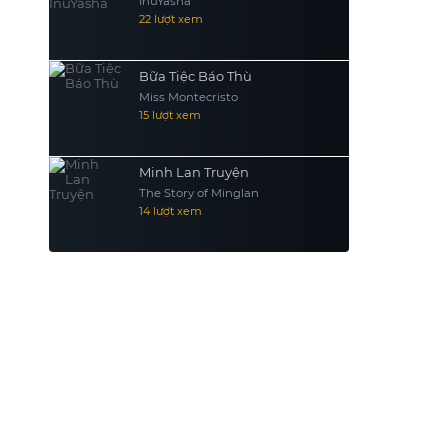
InuYasha
22 lượt xem
Bữa Tiệc Báo Thù
Miss Montecristo
15 lượt xem
Minh Lan Truyện
The Story of Minglan
14 lượt xem