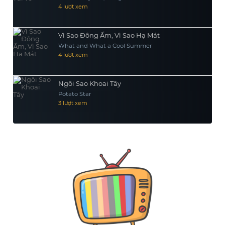
4 lượt xem
Vì Sao Đông Ấm, Vì Sao Hạ Mát
What and What a Cool Summer
4 lượt xem
Ngôi Sao Khoai Tây
Potato Star
3 lượt xem