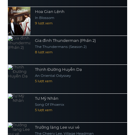
Hoa Gian Lệnh
In Blossom
9 lượt xem
Gia đình Thunderman (Phần 2)
The Thundermans (Season 2)
8 lượt xem
Thịnh Đường Huyễn Dạ
An Oriental Odyssey
5 lượt xem
Tư Mỹ Nhân
Song Of Phoenix
5 lượt xem
Trưởng làng Lee vui vẻ
The Cheery Lee, Village Headman