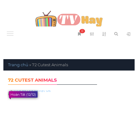
0
Menu
Trang chủ
»
72 Cutest Animals
72 CUTEST ANIMALS
Hoàn Tất (12/12)