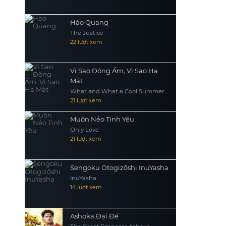
Hào Quang
The Justice
22 lượt xem
Vì Sao Đông Ấm, Vì Sao Hạ
Mát
What and What a Cool Summer
21 lượt xem
Muôn Nẻo Tình Yêu
Only Love
21 lượt xem
Sengoku Otogizōshi InuYasha
InuYasha
14 lượt xem
Ashoka Đại Đế