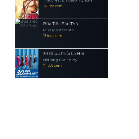
The Great Emperor Ashoka
14 lượt xem
Bữa Tiệc Báo Thù
Miss Montecristo
13 lượt xem
30 Chưa Phải Là Hết
Nothing But Thirty
11 lượt xem