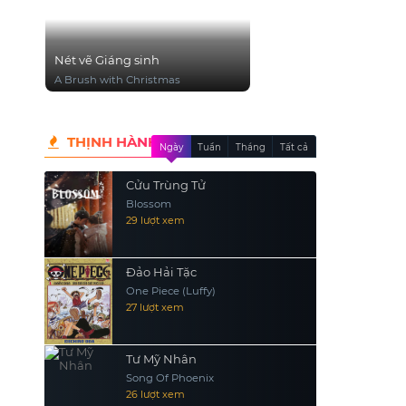
Nét vẽ Giáng sinh
A Brush with Christmas
THỊNH HÀNH
Ngày
Tuần
Tháng
Tất cả
Cửu Trùng Tử
Blossom
29 lượt xem
Đảo Hải Tặc
One Piece (Luffy)
27 lượt xem
Tư Mỹ Nhân
Song Of Phoenix
26 lượt xem