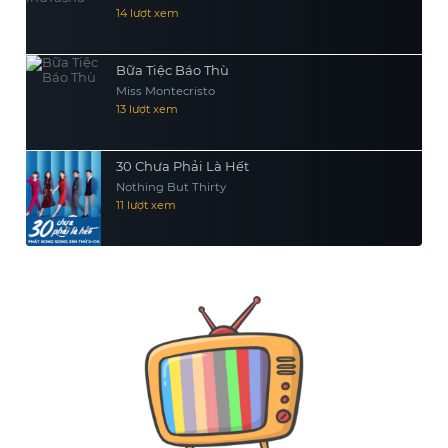
14 lượt xem
Bữa Tiệc Báo Thù
Miss Montecristo
13 lượt xem
30 Chưa Phải Là Hết
Nothing But Thirty
11 lượt xem