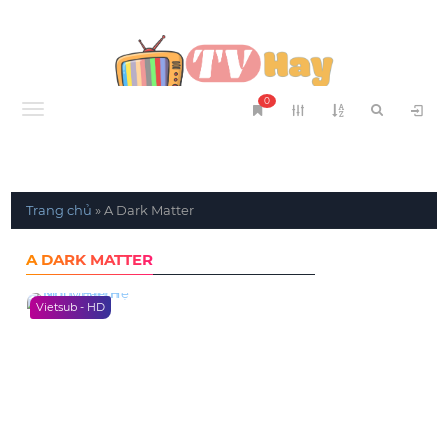
0
Menu
Trang chủ
»
A Dark Matter
A DARK MATTER
Vietsub - HD