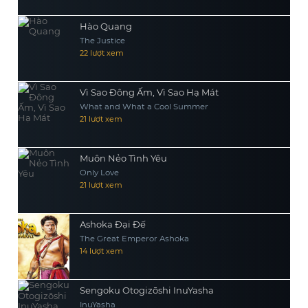
Hào Quang
The Justice
22 lượt xem
Vì Sao Đông Ấm, Vì Sao Hạ Mát
What and What a Cool Summer
21 lượt xem
Muôn Nẻo Tình Yêu
Only Love
21 lượt xem
Ashoka Đại Đế
The Great Emperor Ashoka
14 lượt xem
Sengoku Otogizōshi InuYasha
InuYasha