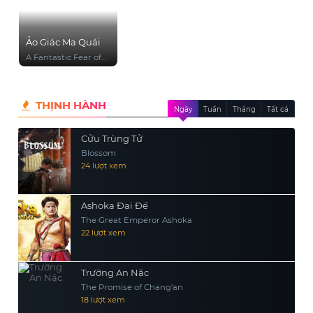
Ảo Giác Ma Quái
A Fantastic Fear of
Everything
THỊNH HÀNH
Ngày
Tuần
Tháng
Tất cả
Cửu Trùng Tử
Blossom
24 lượt xem
Ashoka Đại Đế
The Great Emperor Ashoka
22 lượt xem
Trường An Nặc
The Promise of Chang’an
18 lượt xem