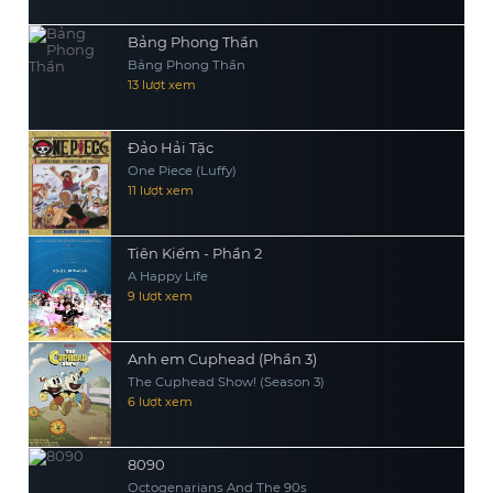
Bảng Phong Thần
Bảng Phong Thần
13 lượt xem
Đảo Hải Tặc
One Piece (Luffy)
11 lượt xem
Tiên Kiếm - Phần 2
A Happy Life
9 lượt xem
Anh em Cuphead (Phần 3)
The Cuphead Show! (Season 3)
6 lượt xem
8090
Octogenarians And The 90s