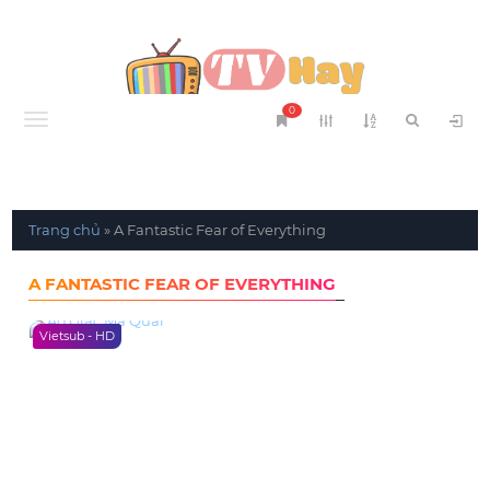
0
Menu
Trang chủ
»
A Fantastic Fear of Everything
A FANTASTIC FEAR OF EVERYTHING
Vietsub - HD