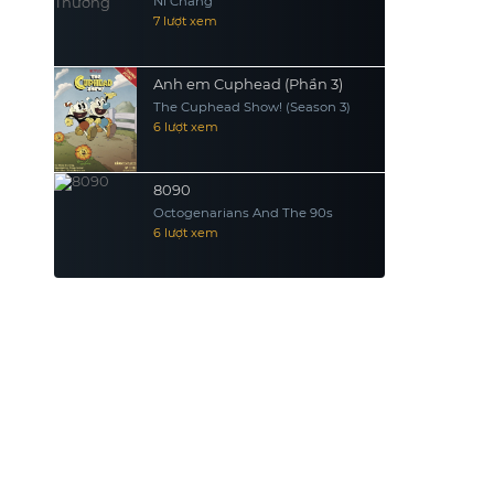
Ni Chang
7 lượt xem
Anh em Cuphead (Phần 3)
The Cuphead Show! (Season 3)
6 lượt xem
8090
Octogenarians And The 90s
6 lượt xem