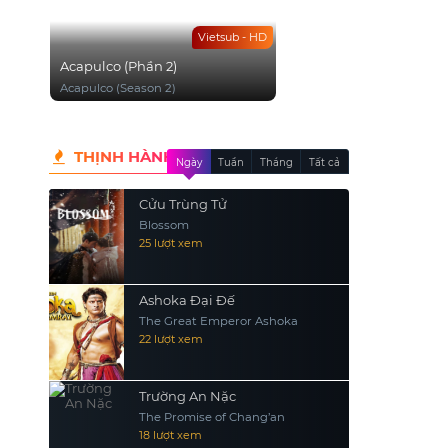
Vietsub - HD
Acapulco (Phần 2)
Acapulco (Season 2)
THỊNH HÀNH
Ngày
Tuần
Tháng
Tất cả
Cửu Trùng Tử
Blossom
25 lượt xem
Ashoka Đại Đế
The Great Emperor Ashoka
22 lượt xem
Trường An Nặc
The Promise of Chang’an
18 lượt xem