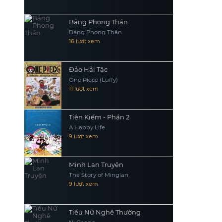
Bảng Phong Thần
Bảng Phong Thần
16 lượt xem
Đảo Hải Tặc
One Piece (Luffy)
11 lượt xem
Tiên Kiếm - Phần 2
A Happy Life
9 lượt xem
Minh Lan Truyện
The Story of Minglan
9 lượt xem
Tiểu Nữ Nghê Thường