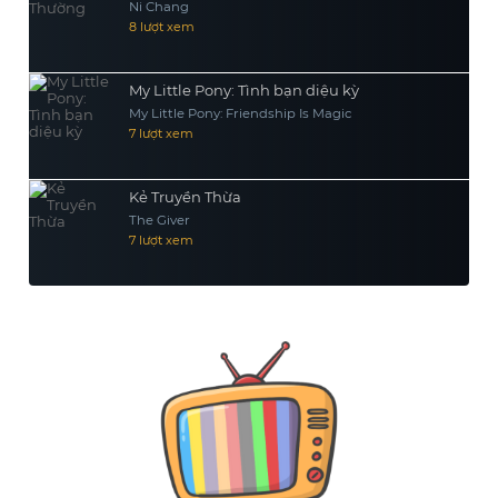
Ni Chang
8 lượt xem
My Little Pony: Tình bạn diệu kỳ
My Little Pony: Friendship Is Magic
7 lượt xem
Kẻ Truyền Thừa
The Giver
7 lượt xem