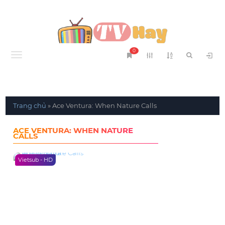
0
Menu
Trang chủ
»
Ace Ventura: When Nature Calls
ACE VENTURA: WHEN NATURE
CALLS
Vietsub - HD