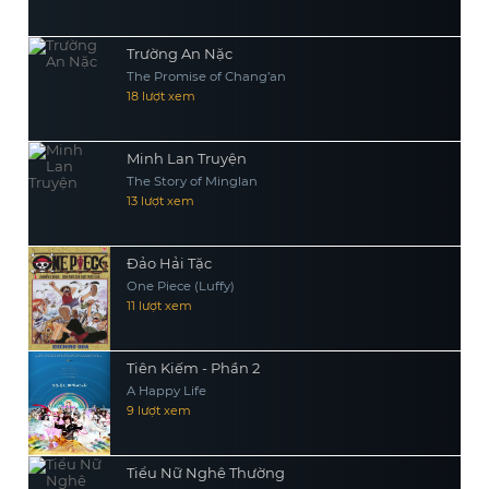
Trường An Nặc
The Promise of Chang’an
18 lượt xem
Minh Lan Truyện
The Story of Minglan
13 lượt xem
Đảo Hải Tặc
One Piece (Luffy)
11 lượt xem
Tiên Kiếm - Phần 2
A Happy Life
9 lượt xem
Tiểu Nữ Nghê Thường