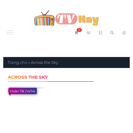
0
Menu
Trang chủ
»
Across the Sky
ACROSS THE SKY
Hoàn Tất (14/14)