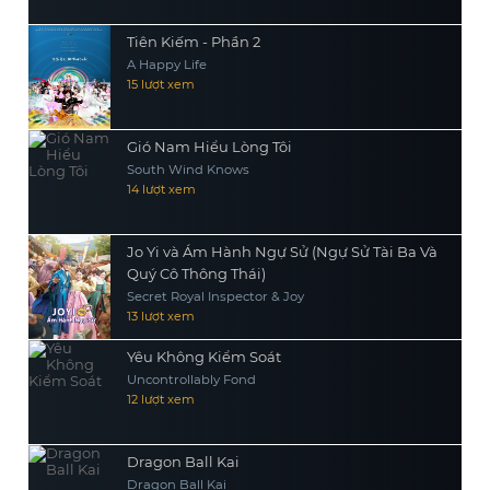
Tiên Kiếm - Phần 2
A Happy Life
15 lượt xem
Gió Nam Hiểu Lòng Tôi
South Wind Knows
14 lượt xem
Jo Yi và Ám Hành Ngự Sử (Ngự Sử Tài Ba Và
Quý Cô Thông Thái)
Secret Royal Inspector & Joy
13 lượt xem
Yêu Không Kiểm Soát
Uncontrollably Fond
12 lượt xem
Dragon Ball Kai
Dragon Ball Kai