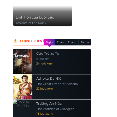
Linh hồn của buổi tiệc
Afterlife of the Party
THỊNH HÀNH
Ngày
Tuần
Tháng
Tất cả
Cửu Trùng Tử
Blossom
24 lượt xem
Ashoka Đại Đế
The Great Emperor Ashoka
22 lượt xem
Trường An Nặc
The Promise of Chang’an
18 lượt xem