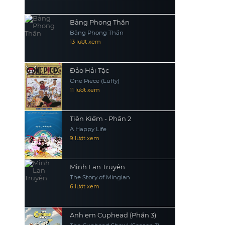
Bảng Phong Thần
Bảng Phong Thần
13 lượt xem
Đảo Hải Tặc
One Piece (Luffy)
11 lượt xem
Tiên Kiếm - Phần 2
A Happy Life
9 lượt xem
Minh Lan Truyện
The Story of Minglan
6 lượt xem
Anh em Cuphead (Phần 3)