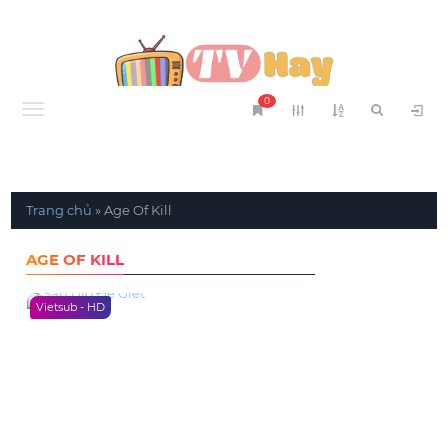
0
Menu
Trang chủ
»
Age Of Kill
AGE OF KILL
Vietsub - HD