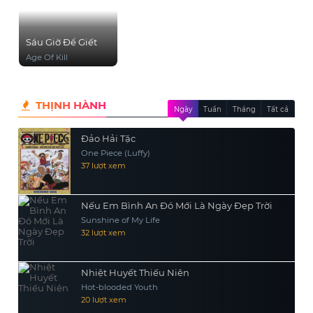
Sáu Giờ Để Giết
Age Of Kill
THỊNH HÀNH
Ngày
Tuần
Tháng
Tất cả
Đảo Hải Tặc
One Piece (Luffy)
37 lượt xem
Nếu Em Bình An Đó Mới Là Ngày Đẹp Trời
Sunshine of My Life
32 lượt xem
Nhiệt Huyết Thiếu Niên
Hot-blooded Youth
20 lượt xem