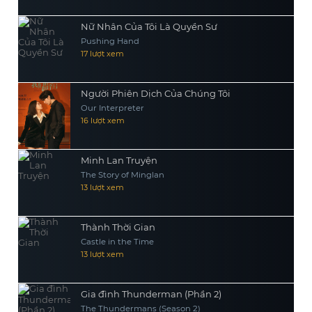
Nữ Nhân Của Tôi Là Quyền Sư
Pushing Hand
17 lượt xem
Người Phiên Dịch Của Chúng Tôi
Our Interpreter
16 lượt xem
Minh Lan Truyện
The Story of Minglan
13 lượt xem
Thành Thời Gian
Castle in the Time
13 lượt xem
Gia đình Thunderman (Phần 2)
The Thundermans (Season 2)