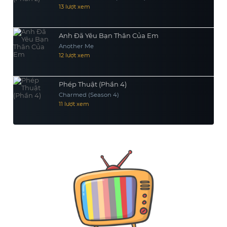
13 lượt xem
Anh Đã Yêu Bạn Thân Của Em
Another Me
12 lượt xem
Phép Thuật (Phần 4)
Charmed (Season 4)
11 lượt xem