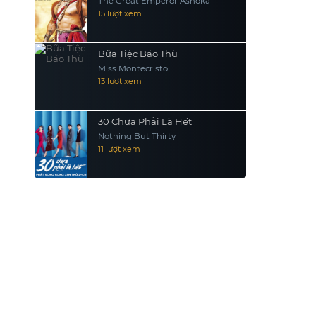
The Great Emperor Ashoka
15 lượt xem
Bữa Tiệc Báo Thù
Miss Montecristo
13 lượt xem
30 Chưa Phải Là Hết
Nothing But Thirty
11 lượt xem