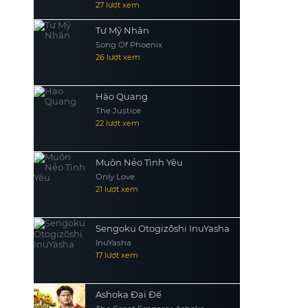
27 lượt xem
Tư Mỹ Nhân
Song Of Phoenix
26 lượt xem
Hào Quang
The Justice
22 lượt xem
Muôn Nẻo Tình Yêu
Only Love
21 lượt xem
Sengoku Otogizōshi InuYasha
InuYasha
17 lượt xem
Ashoka Đại Đế