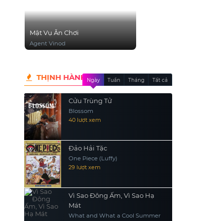
Mật Vụ Ăn Chơi
Agent Vinod
THỊNH HÀNH
Ngày
Tuần
Tháng
Tất cả
Cửu Trùng Tử
Blossom
40 lượt xem
Đảo Hải Tặc
One Piece (Luffy)
29 lượt xem
Vì Sao Đông Ấm, Vì Sao Hạ
Mát
What and What a Cool Summer