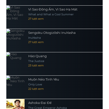
Vì Sao Đông Ấm, Vì Sao Hạ Mát
What and What a Cool Summer
27 lượt xem
Sengoku Otogizōshi InuYasha
InuYasha
27 lượt xem
Hào Quang
The Justice
23 lượt xem
Muôn Nẻo Tình Yêu
Only Love
22 lượt xem
Ashoka Đại Đế
The Great Emperor Ashoka