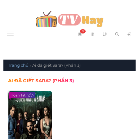
0
Menu
Trang chủ
»
Ai đã giết Sara? (Phần 3)
AI ĐÃ GIẾT SARA? (PHẦN 3)
Hoàn Tất (7/7)