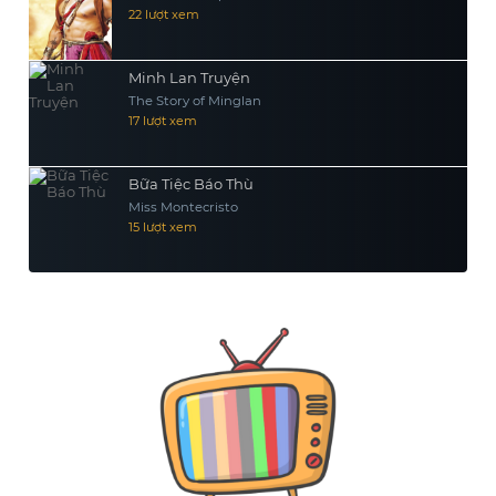
22 lượt xem
Minh Lan Truyện
The Story of Minglan
17 lượt xem
Bữa Tiệc Báo Thù
Miss Montecristo
15 lượt xem