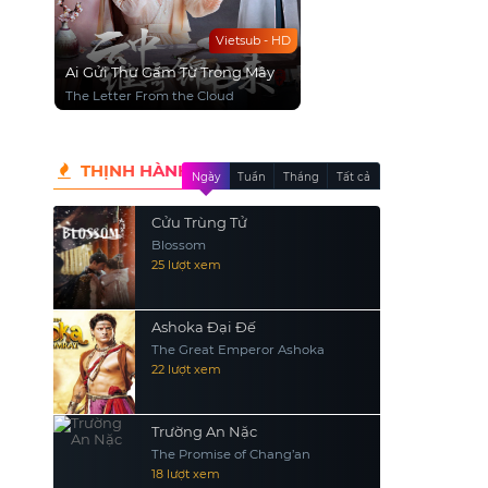
Vietsub - HD
Ai Gửi Thư Gấm Từ Trong Mây
The Letter From the Cloud
THỊNH HÀNH
Ngày
Tuần
Tháng
Tất cả
Cửu Trùng Tử
Blossom
25 lượt xem
Ashoka Đại Đế
The Great Emperor Ashoka
22 lượt xem
Trường An Nặc
The Promise of Chang’an
18 lượt xem