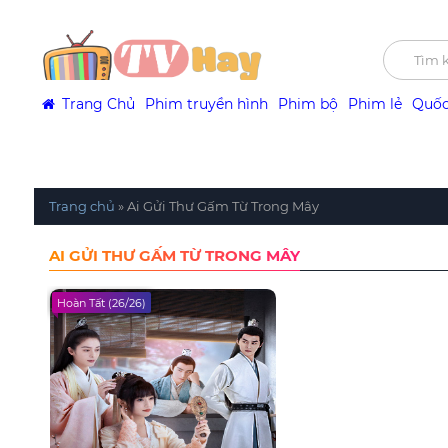
Trang Chủ
Phim truyền hình
Phim bộ
Phim lẻ
Quốc
Trang chủ
»
Ai Gửi Thư Gấm Từ Trong Mây
AI GỬI THƯ GẤM TỪ TRONG MÂY
Hoàn Tất (26/26)