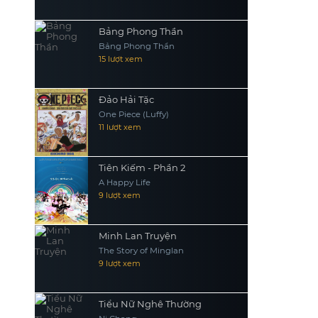
Bảng Phong Thần
Bảng Phong Thần
15 lượt xem
Đảo Hải Tặc
One Piece (Luffy)
11 lượt xem
Tiên Kiếm - Phần 2
A Happy Life
9 lượt xem
Minh Lan Truyện
The Story of Minglan
9 lượt xem
Tiểu Nữ Nghê Thường