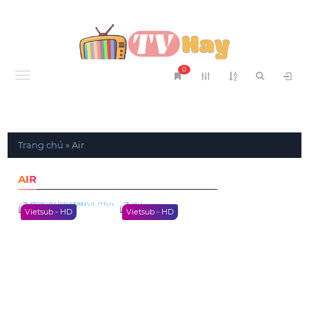
0
Menu
Trang chủ
»
Air
AIR
Vietsub - HD
Vietsub - HD