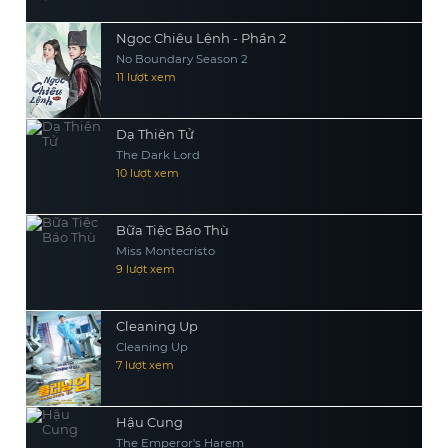
Ngọc Chiêu Lệnh - Phần 2
No Boundary Season 2
11 lượt xem
Dạ Thiên Tử
The Dark Lord
10 lượt xem
Bữa Tiệc Báo Thù
Miss Montecristo
9 lượt xem
Cleaning Up
Cleaning Up
7 lượt xem
Hậu Cung
The Emperor's Harem