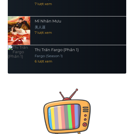
7 lượt xem
Mĩ Nhân Mưu
美人谋
7 lượt xem
Thị Trấn Fargo (Phần 1)
Fargo (Season 1)
6 lượt xem