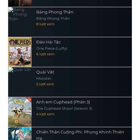
Bảng Phong Thần
Bảng Phong Thần
8 lượt xem
Đảo Hải Tặc
One Piece (Luffy)
6 lượt xem
Quái Vật
Monster
5 lượt xem
Anh em Cuphead (Phần 3)
The Cuphead Show! (Season 3)
4 lượt xem
Chiến Thần Cuồng Phi: Phụng Khinh Thiên
Hạ