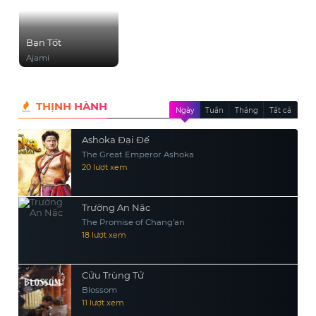
Bạn Tốt
Ajami
THỊNH HÀNH
Ngày
Tuần
Tháng
Tất cả
Ashoka Đại Đế
The Great Emperor Ashoka
20 lượt xem
Trường An Nặc
The Promise of Chang’an
18 lượt xem
Cửu Trùng Tử
Blossom
11 lượt xem