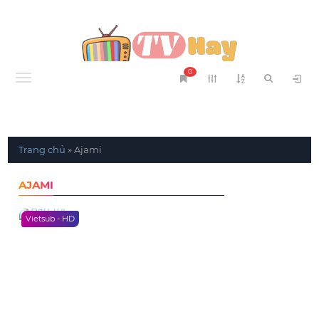
0
Menu
Trang chủ
»
Ajami
AJAMI
Vietsub - HD