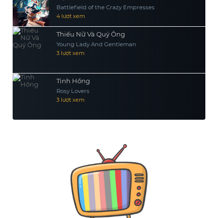
Battlefield of the Crazy Empresses
4 lượt xem
Thiếu Nữ Và Quý Ông
Young Lady And Gentleman
3 lượt xem
Tình Hồng
Rosy Lovers
3 lượt xem