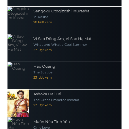
Sengoku Otogizōshi InuYasha
InuYasha
28 lượt xem
Vì Sao Đông Ấm, Vì Sao Hạ Mát
What and What a Cool Summer
27 lượt xem
Hào Quang
The Justice
23 lượt xem
Ashoka Đại Đế
The Great Emperor Ashoka
22 lượt xem
Muôn Nẻo Tình Yêu
Only Love