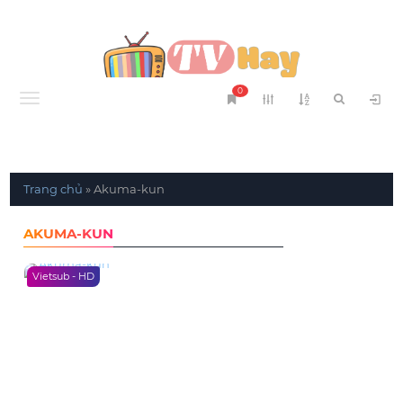
0
Menu
Trang chủ
»
Akuma-kun
AKUMA-KUN
Vietsub - HD