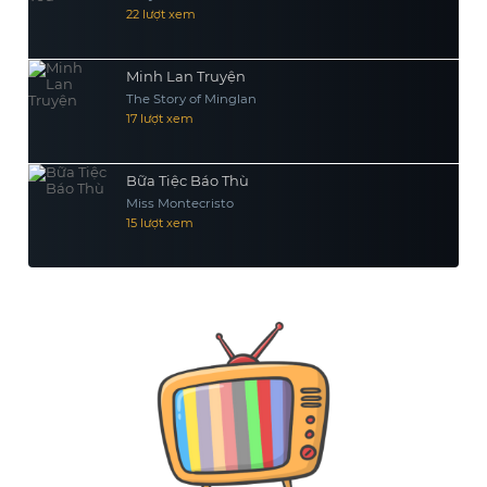
22 lượt xem
Minh Lan Truyện
The Story of Minglan
17 lượt xem
Bữa Tiệc Báo Thù
Miss Montecristo
15 lượt xem