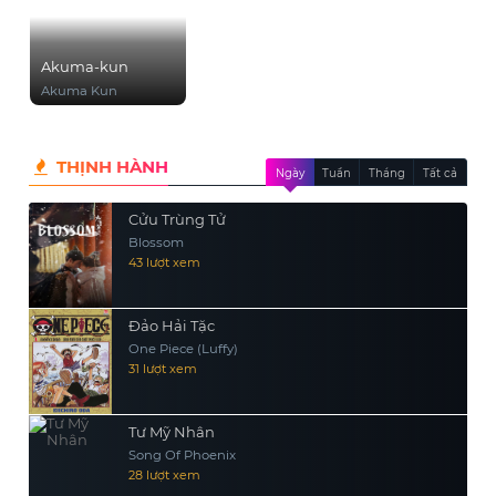
Akuma-kun
Akuma Kun
THỊNH HÀNH
Ngày
Tuần
Tháng
Tất cả
Cửu Trùng Tử
Blossom
43 lượt xem
Đảo Hải Tặc
One Piece (Luffy)
31 lượt xem
Tư Mỹ Nhân
Song Of Phoenix
28 lượt xem