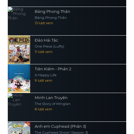
Bảng Phong Thần
Bảng Phong Thần
13 lượt xem
Đảo Hải Tặc
One Piece (Luffy)
11 lượt xem
Tiên Kiếm - Phần 2
A Happy Life
9 lượt xem
Minh Lan Truyện
The Story of Minglan
8 lượt xem
Anh em Cuphead (Phần 3)
The Cuphead Show! (Season 3)