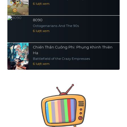
6 lượt xem
8090
Octogenarians And The 90s
6 lượt xem
Chiến Thần Cuồng Phi: Phụng Khinh Thiên
Hạ
Battlefield of the Crazy Empresses
6 lượt xem