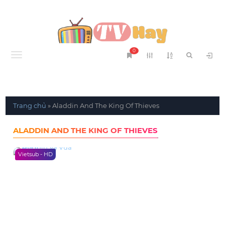
0
Menu
Trang chủ
»
Aladdin And The King Of Thieves
ALADDIN AND THE KING OF THIEVES
Vietsub - HD