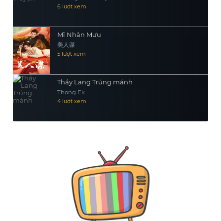
6 lượt xem
Mĩ Nhân Mưu
美人谋
5 lượt xem
Thầy Lang Trúng mánh
Thong Ek
4 lượt xem