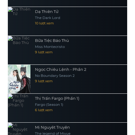
Dạ Thiên Tử
The Dark Lord
10 lượt xem
Bữa Tiệc Báo Thù
Miss Montecristo
9 lượt xem
Ngọc Chiêu Lệnh - Phần 2
No Boundary Season 2
9 lượt xem
Thị Trấn Fargo (Phần 1)
Fargo (Season 1)
6 lượt xem
Mị Nguyệt Truyện
The legend of Miyue