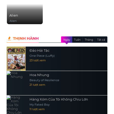
Alien
Alien
THỊNH HÀNH
Ngày
Tuần
Tháng
Tất cả
Đảo Hải Tặc
One Piece (Luffy)
23 lượt xem
Hoa Nhung
Beauty of Resilience
21 lượt xem
Hàng Xóm Của Tôi Không Chịu Lớn
My Fated Boy
11 lượt xem