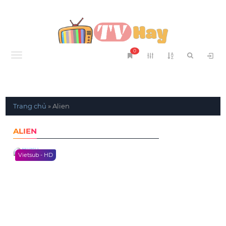
0
Menu
Trang chủ
»
Alien
ALIEN
Vietsub - HD