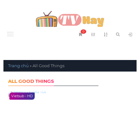
0
Menu
Trang chủ
»
All Good Things
ALL GOOD THINGS
Vietsub - HD