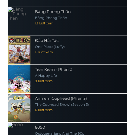
Bảng Phong Thần
Bảng Phong Thần
13 lượt xem
Đảo Hải Tặc
One Piece (Luffy)
11 lượt xem
Tiên Kiếm - Phần 2
A Happy Life
9 lượt xem
Anh em Cuphead (Phần 3)
The Cuphead Show! (Season 3)
6 lượt xem
8090
Octogenarians And The 90s