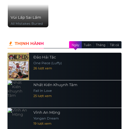
Vùi Lấp Sai Lầm
All Mistakes Buried
THỊNH HÀNH
Ngày
Tuần
Tháng
Tất cả
Đảo Hải Tặc
One Piece (Luffy)
26 lượt xem
Nhất Kiến Khuynh Tâm
Fall In Love
25 lượt xem
Vĩnh An Mộng
Yongan Dream
19 lượt xem