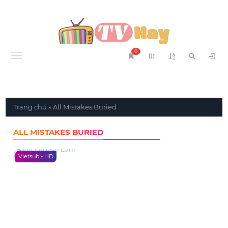
0
Menu
Trang chủ
»
All Mistakes Buried
ALL MISTAKES BURIED
Vietsub - HD