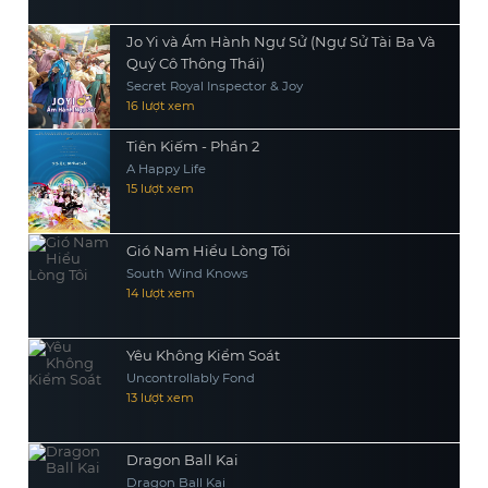
Jo Yi và Ám Hành Ngự Sử (Ngự Sử Tài Ba Và
Quý Cô Thông Thái)
Secret Royal Inspector & Joy
16 lượt xem
Tiên Kiếm - Phần 2
A Happy Life
15 lượt xem
Gió Nam Hiểu Lòng Tôi
South Wind Knows
14 lượt xem
Yêu Không Kiểm Soát
Uncontrollably Fond
13 lượt xem
Dragon Ball Kai
Dragon Ball Kai